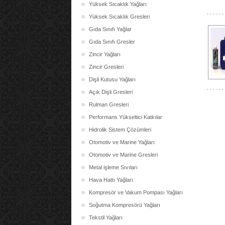
Yüksek Sıcaklık Yağları
Yüksek Sıcaklık Gresleri
Gıda Sınıfı Yağlar
Gıda Sınıfı Gresler
Zincir Yağları
Zincir Gresleri
Dişli Kutusu Yağları
Açık Dişli Gresleri
Rulman Gresleri
Performans Yükseltici Katkılar
Hidrolik Sistem Çözümleri
Otomotiv ve Marine Yağları
Otomotiv ve Marine Gresleri
Metal işleme Sıvıları
Hava Hattı Yağları
Kompresör ve Vakum Pompası Yağları
Soğutma Kompresörü Yağları
Tekstil Yağları