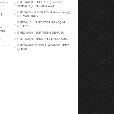
OMEGA 690 - SUPER EP (Ekstrem
ız Sayısı
Basınç) DİŞLİ KUTUSU YAĞI
OMEGA 77 - SUPER EP (Ekstrem Basınç)
I
RULMAN GRESİ
OMEGA 101 - RADYATÖR SU KAÇAĞI
ÖNLEYİCİ
arı
umda
OMEGA 909 - SÜRTÜNME DEMOSU
OMEGA 909 - YÜKSEK ISI UYGULAMASI
e
OMEGA 690 DEMOSU - AMATÖR VİDEO
ÇEKİMİ