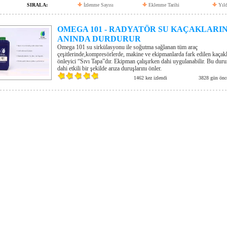
SIRALA:
İzlenme Sayısı
Eklenme Tarihi
Yıld
OMEGA 101 - RADYATÖR SU KAÇAKLARIN
ANINDA DURDURUR
Omega 101 su sirkülasyonu ile soğutma sağlanan tüm araç
çeşitlerinde,kompresörlerde, makine ve ekipmanlarda fark edilen kaçakl
önleyici “Sıvı Tapa”dır. Ekipman çalışırken dahi uygulanabilir. Bu dur
dahi etkili bir şekilde arıza duruşlarını önler.
1462 kez izlendi
3828 gün önc