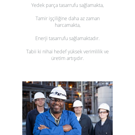
Yedek parça tasarrufu sağlamakta,
Tamir işçiliğine daha az zaman
harcamakta,
Enerji tasarrufu sağlamaktadır.
Tabii ki nihai hedef yüksek verimlilik ve
üretim artışıdır.