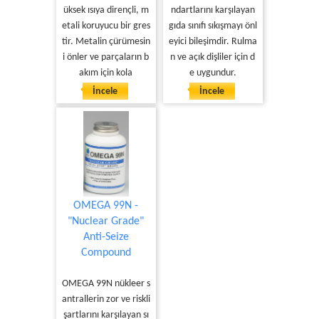
üksek ısıya dirençli, m
ndartlarını karşılayan
etali koruyucu bir gres
gıda sınıfı sıkışmayı önl
tir. Metalin çürümesin
eyici bileşimdir. Rulma
i önler ve parçaların b
n ve açık dişliler için d
akım için kola
e uygundur.
İncele
İncele
OMEGA 99N -
"Nuclear Grade"
Anti-Seize
Compound
OMEGA 99N nükleer s
antrallerin zor ve riskli
şartlarını karşılayan sı