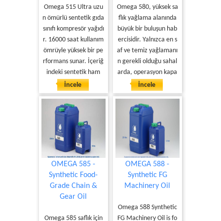
Omega 515 Ultra uzu
Omega 580, yüksek sa
n ömürlü sentetik gıda
flık yağlama alanında
sınıfı kompresör yağıdı
büyük bir buluşun hab
r. 16000 saat kullanım
ercisidir. Yalnızca en s
ömrüyle yüksek bir pe
af ve temiz yağlamanı
rformans sunar. İçeriğ
n gerekli olduğu sahal
indeki sentetik ham
arda, operasyon kapa
İncele
İncele
OMEGA 585 -
OMEGA 588 -
Synthetic Food-
Synthetic FG
Grade Chain &
Machinery Oil
Gear Oil
Omega 588 Synthetic
Omega 585 saflık için
FG Machinery Oil is fo