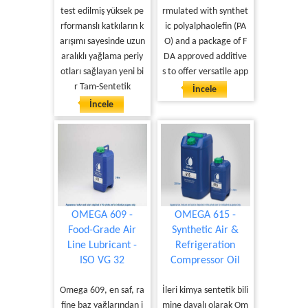
test edilmiş yüksek pe
rmulated with synthet
rformanslı katkıların k
ic polyalphaolefin (PA
arışımı sayesinde uzun
O) and a package of F
aralıklı yağlama periy
DA approved additive
otları sağlayan yeni bi
s to offer versatile app
r Tam-Sentetik
İncele
İncele
OMEGA 609 -
OMEGA 615 -
Food-Grade Air
Synthetic Air &
Line Lubricant -
Refrigeration
ISO VG 32
Compressor Oil
Omega 609, en saf, ra
İleri kimya sentetik bili
fine baz yağlarından i
mine dayalı olarak Om