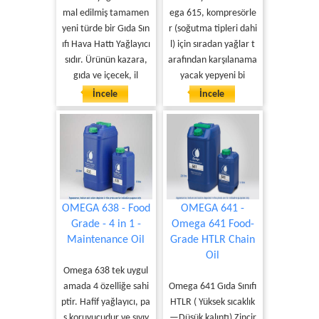
mal edilmiş tamamen
ega 615, kompresörle
yeni türde bir Gıda Sın
r (soğutma tipleri dahi
ıfı Hava Hattı Yağlayıcı
l) için sıradan yağlar t
sıdır. Ürünün kazara,
arafından karşılanama
gıda ve içecek, il
yacak yepyeni bi
İncele
İncele
OMEGA 638 - Food
OMEGA 641 -
Grade - 4 in 1 -
Omega 641 Food-
Maintenance Oil
Grade HTLR Chain
Oil
Omega 638 tek uygul
amada 4 özelliğe sahi
Omega 641 Gıda Sınıfı
ptir. Hafif yağlayıcı, pa
HTLR ( Yüksek sıcaklık
s koruyucudur ve sıvıy
—Düşük kalıntı) Zincir